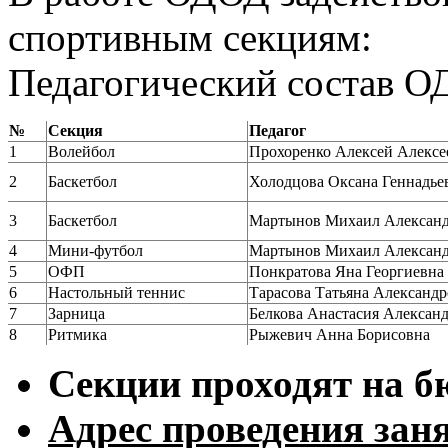
спортивным секциям:
Педагогический состав 
№
Секция
Педагог
1
Волейбол
Прохоренко Алексей Алексе
2
Баскетбол
Холодцова Оксана Геннадье
3
Баскетбол
Мартынов Михаил Алексан
4
Мини-футбол
Мартынов Михаил Алексан
5
ОФП
Понкратова Яна Георгиевна
6
Настольный теннис
Тарасова Татьяна Александ
7
Зарница
Белкова Анастасия Алексан
8
Ритмика
Рыжевич Анна Борисовна
Секции проходят на б
Адрес проведения зан