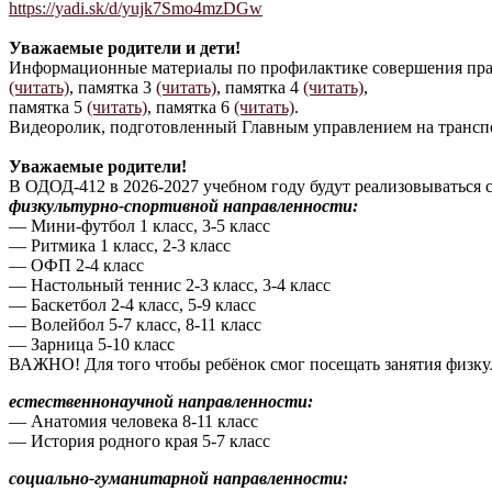
https://yadi.sk/d/yujk7Smo4mzDGw
Уважаемые родители и дети!
Информационные материалы по профилактике совершения прав
(читать)
, памятка 3
(читать)
, памятка 4
(читать)
,
памятка 5
(читать)
, памятка 6
(читать)
.
Видеоролик, подготовленный Главным управлением на транс
Уважаемые родители!
В ОДОД-412 в 2026-2027 учебном году будут реализовываться
физкультурно-спортивной направленности:
— Мини-футбол 1 класс, 3-5 класс
— Ритмика 1 класс, 2-3 класс
— ОФП 2-4 класс
— Настольный теннис 2-3 класс, 3-4 класс
— Баскетбол 2-4 класс, 5-9 класс
— Волейбол 5-7 класс, 8-11 класс
— Зарница 5-10 класс
ВАЖНО! Для того чтобы ребёнок смог посещать занятия физкул
естественнонаучной направленности:
— Анатомия человека 8-11 класс
— История родного края 5-7 класс
социально-гуманитарной направленности: