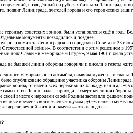
ооружений, возведённый на рубежах битвы за Ленинград, прохо
ить подвиг Ленинграда, жителей города и его героических защи
 героизму советских воинов, были установлены ещё в годы Ве
Отдельные монументы возводились и позднее.
льного комитета Ленинградского городского Совета от 23 июня
Отечественной войны». В соответствии с этим решением в 1957 
ёный пояс Славы» в мемориале «Штурм», 9 мая 1961 г. была ус
да на бывшей линии обороны говорили и писали в газеты жител
к единого мемориального ансамбля, символа мужества и славы Л
а» было опубликовано обращение участника обороны Ленинграда,
ранов войны, от имени всех переживших блокаду, написал: «Ос
ле самых стен Ленинграда… проходила смертная линия обороны…
е своей вместе с народами своей Родины заставили фашизм подн
вечные времена своим зеленым шумом рубеж нашего мужества…
беже дерево вечной жизни и памяти — это наш долг».
й?
укт, который позволяет формировать накопления на любые цели