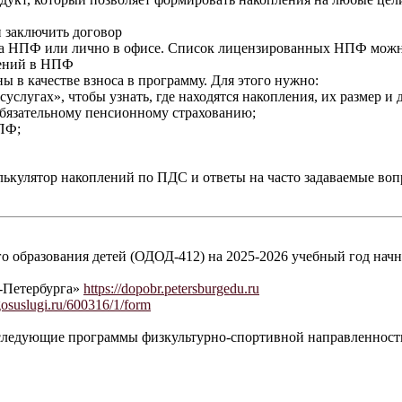
 заключить договор
ра НПФ или лично в офисе. Список лицензированных НПФ можно 
лений в НПФ
ы в качестве взноса в программу. Для этого нужно:
услугах», чтобы узнать, где находятся накопления, их размер и 
 Обязательному пенсионному страхованию;
ПФ;
лькулятор накоплений по ПДС и ответы на часто задаваемые во
 образования детей (ОДОД-412) на 2025-2026 учебный год начнет
т-Петербурга»
https://dopobr.petersburgedu.ru
suslugi.ru/600316/1/form
 следующие программы физкультурно-спортивной направленност