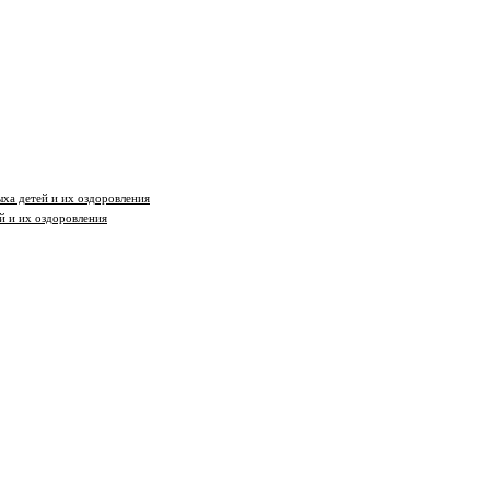
ха детей и их оздоровления
й и их оздоровления