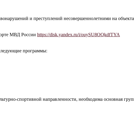
онарушений и преступлений несовершеннолетними на объектах
порте МВД России
https://disk.yandex.ru/i/ouySU8OQkdfTYA
 следующие программы:
ьтурно-спортивной направленности, необходима основная группа