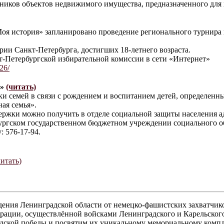
нников объектов недвижимого имущества, предназначенного для 
Моя история» запланировано проведение регионального турнира
ии Санкт-Петербурга, достигших 18-летнего возраста.
-Петербургской избирательной комиссии в сети «Интернет»
26/
у»
(читать)
и семей в связи с рождением и воспитанием детей, определен
ая семья».
ржки можно получить в отделе социальной защиты населения а
етербургском государственном бюджетном учреждении социальног
 576-17-94.
читать)
ждения Ленинградской области от немецко-фашистских захватчик
ерации, осуществлённой войсками Ленинградского и Карельског
кой победы и посвятим их уникальному мемориальному компле