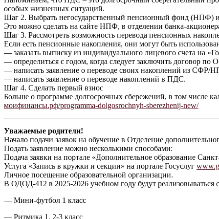
особых жизненных ситуаций.
Шаг 2. Выбрать негосударственный пенсионный фонд (НПФ) и
Это можно сделать на сайте НПФ, в отделении банка-акционе
Шаг 3. Рассмотреть возможность перевода пенсионных накоп
Если есть пенсионные накопления, они могут быть использован
— заказать выписку из индивидуального лицевого счета на «Гос
— определиться с годом, когда следует заключить договор по
— написать заявление о переводе своих накоплений из СФР/Н
— написать заявление о переводе накоплений в ПДС.
Шаг 4. Сделать первый взнос
Больше о программе долгосрочных сбережений, в том числе ка
моифинансы.рф/programma-dolgosrochnyh-sberezhenij-new/
Уважаемые родители!
Начало подачи заявок на обучение в Отделение дополнительного
Подать заявление можно несколькими способами:
Подача заявки на портале «Дополнительное образование Санк
Услуга «Запись в кружки и секции» на портале Госуслуг
www.go
Личное посещение образовательной организации.
В ОДОД-412 в 2025-2026 учебном году будут реализовываться
— Мини-футбол 1 класс
— Ритмика 1, 2-3 класс