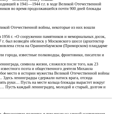
дившей в 1941—1944 г.г. в ходе Великой Отечественной
тников во время продолжавшейся почти 900 дней блокады
ликой Отечественной войны, некоторые из них вошли
 1956 г. «О сооружении памятников и мемориальных досок,
г. был возведён обелиск у Московского шоссе (архитектор
тановлена стела на Ораниенбаумском (Приморском) плацдарме
и города, известные полководцы, фронтовики, писатели и
енинграда, символа жизни, сложился после того, как 23
 известного поэта и общественного деятеля Михаила
обое место в истории мужества Великой Отечественной войны
 Здесь ленинградцы сдержали натиск врага, отсюда
ять руки… Пусть на месте кольца блокады вырастет вокруг
 Пусть каждый ленинградец, молодой и старый, долгом и
, финансовую подушку, в том числе на случай наступления