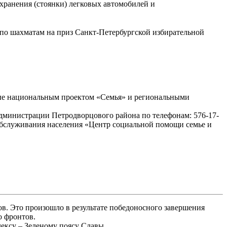
хранения (стоянки) легковых автомобилей и
 по шахматам на приз Санкт-Петербургской избирательной
ные национальным проектом «Семья» и региональными
дминистрации Петродворцового района по телефонам: 576-17-
о обслуживания населения «Центр социальной помощи семье и
ов. Это произошло в результате победоносного завершения
о фронтов.
ксу – Зеленому поясу Славы.