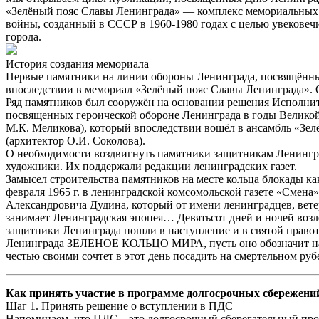
«Зелёный пояс Славы Ленинграда» — комплекс мемориальных с
войны, созданный в СССР в 1960-1980 годах с целью увековеч
города.
История создания мемориала
Первые памятники на линии обороны Ленинграда, посвящённые
впоследствии в мемориал «Зелёный пояс Славы Ленинграда». 
Ряд памятников был сооружён на основании решения Исполните
посвященных героической обороне Ленинграда в годы Великой 
М.К. Меликова), который впоследствии вошёл в ансамбль «Зел
(архитектор О.И. Соколова).
О необходимости воздвигнуть памятники защитникам Ленингра
художники. Их поддержали редакции ленинградских газет.
Замысел строительства памятников на месте кольца блокады ка
февраля 1965 г. в ленинградской комсомольской газете «Смен
Александровича Дудина, который от имени ленинградцев, вете
занимает Ленинградская эпопея… Девятьсот дней и ночей воз
защитники Ленинграда пошли в наступление и в святой правот
Ленинграда ЗЕЛЕНОЕ КОЛЬЦО МИРА, пусть оно обозначит на 
честью своими сочтет в этот день посадить на смертельном ру
Как принять участие в программе долгосрочных сбережени
Шаг 1. Принять решение о вступлении в ПДС
Напоминаем, что ПДС – это долгосрочный сберегательный прод