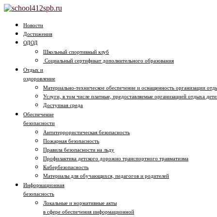
Новости
Достижения
ОДОД
Школьный спортивный клуб
Социальный сертификат дополнительного образования
Отдых и
оздоровление
Материально-техническое обеспечение и оснащенность организации отды
Услуги, в том числе платные, предоставляемые организацией отдыха дете
Доступная среда
Обеспечение
безопасности
Антитеррористическая безопасность
Пожарная безопасность
Правила безопасности на льду
Профилактика детского дорожно транспортного травматизма
Кибербезопасность
Материалы для обучающихся, педагогов и родителей
Информационная
безопасность
Локальные и нормативные акты
в сфере обеспечения информационной