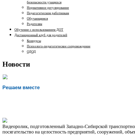
безопасности учащихся
Нормативное регулирование
Педагогическим работникам
Обучающимся
Родителям
Обучение с использованием ДОТ
Дистанционный клуб для родителей
Конкурсы
Психолого-педагогическое сопровождение
ОДОД
Новости
Есть предложения по организации учебного процесса 
Решаем вместе
Видеоролик, подготовленный Западно-Сибирской транспортной
посягательство на целостность предприятий, сооружений, объе