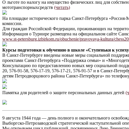
О льготе по налогу на имущество физических лиц для собстве
мототранспорныхсредств
(читать)
На площадке исторического парка Санкт-Петербурга «Россия-
комиссии.
Для граждан Российской Федерации, проживающих на территор
Информация о Турнире размещена на официальном сайте Санкт
www.st-petersburg.izbirkom.ru/obuchenie/pravovaya-kultura/chess20
Курсы подготовки к обучению в школе «Ступеньки к успех
В Санкт-Петербурге введены новые меры социальной поддержк
проектами Санкт-Петербурга «Поддержка семьи» и «Многодетн
Консультацию по предоставлению новых мер социальной подде
20, 576-91-58, 576-17-19, 576-17-21, 576-91-57 и в Санкт-П
детям Петродворцового района Санкт-Петербурга» по телефону:
Памятка для родителей о защите персональных данных детей
(
9 августа 1944 года — день полного и окончательного освобо
Выборгско-Петрозаводской стратегической наступательной оп
Мы открываем цикл публикаций, посвященных Дню Ленинградс