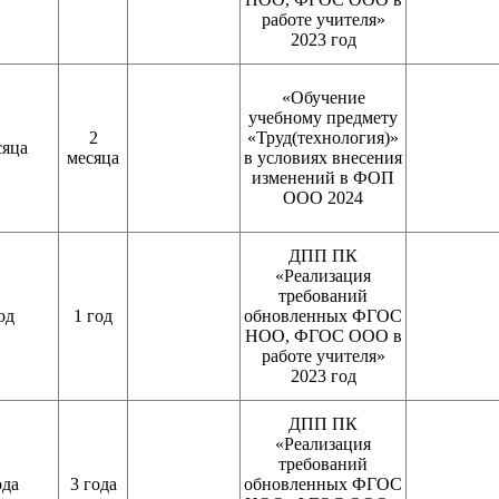
работе учителя»
2023 год
«Обучение
учебному предмету
2
«Труд(технология)»
сяца
месяца
в условиях внесения
изменений в ФОП
ООО 2024
ДПП ПК
«Реализация
требований
од
1 год
обновленных ФГОС
НОО, ФГОС ООО в
работе учителя»
2023 год
ДПП ПК
«Реализация
требований
ода
3 года
обновленных ФГОС