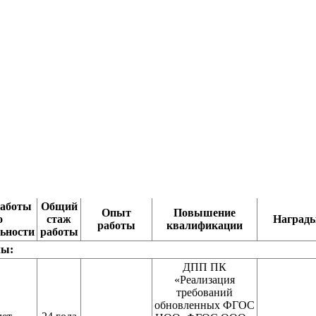
аботы
Общий
Опыт
Повышение
о
стаж
Наград
работы
квалификации
ьности
работы
лы:
ДПП ПК
«Реализация
требований
обновленных ФГОС