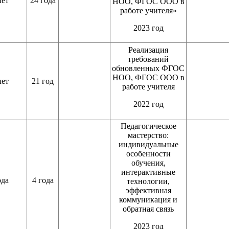
лет
24 года
НОО, ФГОС ООО в
работе учителя»
2023 год
Реализация
требований
обновленных ФГОС
НОО, ФГОС ООО в
лет
21 год
работе учителя
2022 год
Педагогическое
мастерство:
индивидуальные
особенности
обучения,
интерактивные
ода
4 года
технологии,
эффективная
коммуникация и
обратная связь
2023 год