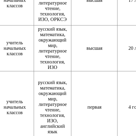
начальных
высшая
17 
литературное
классов
чтение,
технология,
ИЗО, ОРКСЭ
русский язык,
математика,
окружающий
учитель
мир,
начальных
высшая
20 
литературное
классов
чтение,
технология,
ИЗО
русский язык,
математика,
окружающий
мир,
учитель
литературное
начальных
первая
4 г
чтение,
классов
технология,
ИЗО,
английский
язык