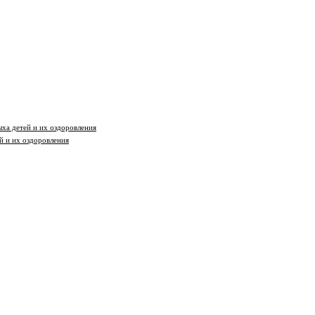
ха детей и их оздоровления
й и их оздоровления