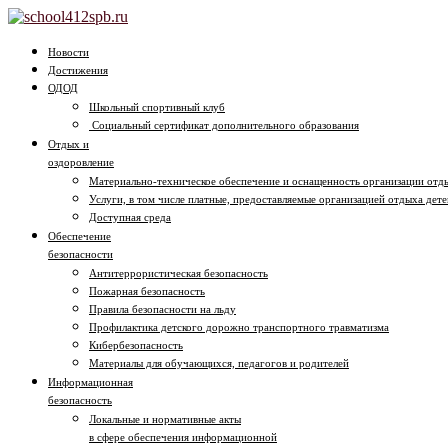
Новости
Достижения
ОДОД
Школьный спортивный клуб
Социальный сертификат дополнительного образования
Отдых и
оздоровление
Материально-техническое обеспечение и оснащенность организации отды
Услуги, в том числе платные, предоставляемые организацией отдыха дете
Доступная среда
Обеспечение
безопасности
Антитеррористическая безопасность
Пожарная безопасность
Правила безопасности на льду
Профилактика детского дорожно транспортного травматизма
Кибербезопасность
Материалы для обучающихся, педагогов и родителей
Информационная
безопасность
Локальные и нормативные акты
в сфере обеспечения информационной