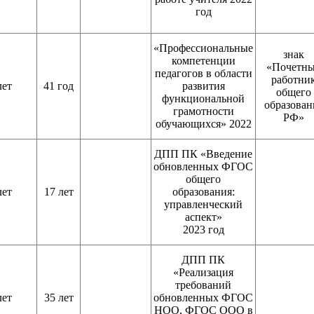
год
«Профессиональные
знак
компетенции
«Почетн
педагогов в области
работни
лет
41 год
развития
общего
функциональной
образован
грамотности
РФ»
обучающихся» 2022
ДПП ПК «Введение
обновленных ФГОС
общего
лет
17 лет
образования:
управленческий
аспект»
2023 год
ДПП ПК
«Реализация
требований
лет
35 лет
обновленных ФГОС
НОО, ФГОС ООО в